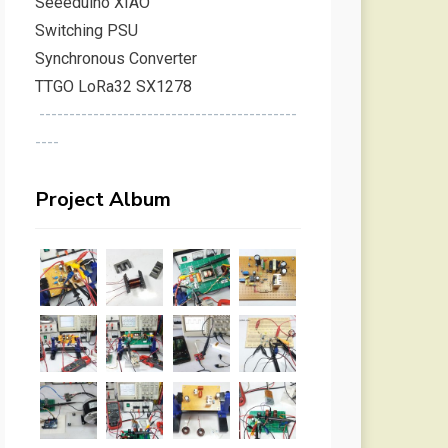
Seeeduino XIAO
Switching PSU
Synchronous Converter
TTGO LoRa32 SX1278
-------------------------------------------
----
Project Album