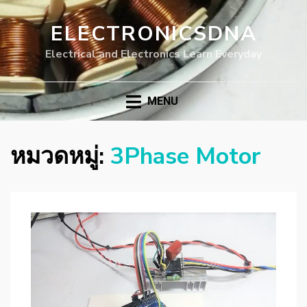
ELECTRONICSDNA
Electrical and Electronics Learn Everyday
MENU
หมวดหมู่:
3Phase Motor