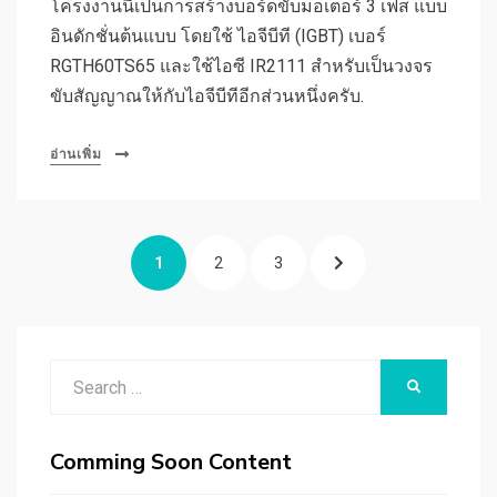
โครงงานนี้เป็นการสร้างบอร์ดขับมอเตอร์ 3 เฟส แบบ
อินดักชั่นต้นแบบ โดยใช้ ไอจีบีที (IGBT) เบอร์
RGTH60TS65 และใช้ไอซี IR2111 สำหรับเป็นวงจร
ขับสัญญาณให้กับไอจีบีทีอีกส่วนหนึ่งครับ.
อ่านเพิ่ม
แนะแนว
PAGE
PAGE
PAGE
NEXT
1
2
3
เรื่อง
PAGE
Search
SEARCH
for:
Comming Soon Content