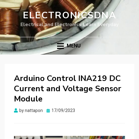
ELECTRONICSDNA
Electrical and Electronics Learn Everyday
MENU
Arduino Control INA219 DC
Current and Voltage Sensor
Module
Posted
by
nattapon
17/09/2023
on