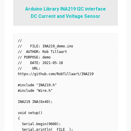
Arduino Library INA219 I2C interface
DC Current and Voltage Sensor
//

//    FILE: INA219_demo.ino

//  AUTHOR: Rob Tillaart

// PURPOSE: demo

//    DATE: 2021-05-18

//     URL: 
https://github.com/RobTillaart/INA219

#include "INA219.h"

#include "Wire.h"

INA219 INA(0x40);

void setup()

{

  Serial.begin(9600);

  Serial.println(__FILE__);
