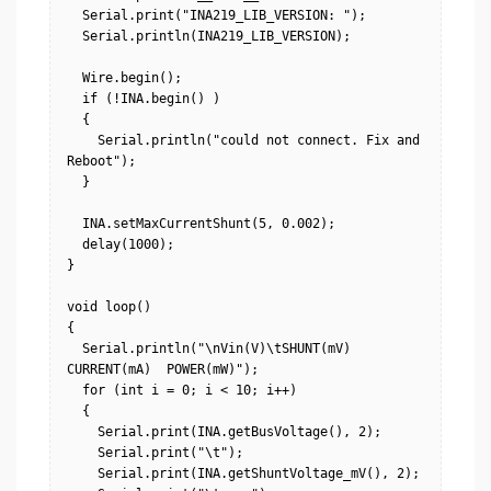
  Serial.print("INA219_LIB_VERSION: ");

  Serial.println(INA219_LIB_VERSION);

  Wire.begin();

  if (!INA.begin() )

  {

    Serial.println("could not connect. Fix and 
Reboot");

  }

  INA.setMaxCurrentShunt(5, 0.002);

  delay(1000);

}

void loop()

{

  Serial.println("\nVin(V)\tSHUNT(mV)  
CURRENT(mA)  POWER(mW)");

  for (int i = 0; i < 10; i++)

  {

    Serial.print(INA.getBusVoltage(), 2);

    Serial.print("\t");

    Serial.print(INA.getShuntVoltage_mV(), 2);
