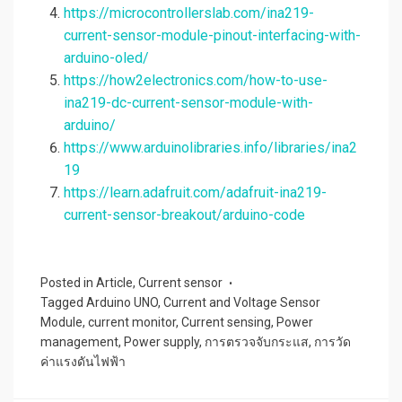
https://microcontrollerslab.com/ina219-
current-sensor-module-pinout-interfacing-with-
arduino-oled/
https://how2electronics.com/how-to-use-
ina219-dc-current-sensor-module-with-
arduino/
https://www.arduinolibraries.info/libraries/ina2
19
https://learn.adafruit.com/adafruit-ina219-
current-sensor-breakout/arduino-code
Posted in
Article
,
Current sensor
Tagged
Arduino UNO
,
Current and Voltage Sensor
Module
,
current monitor
,
Current sensing
,
Power
management
,
Power supply
,
การตรวจจับกระแส
,
การวัด
ค่าแรงดันไฟฟ้า