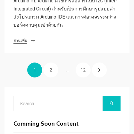
Arduino กับ Arduino ด้วยการสื่อสารแบบ I2C (Inter-
Integrated Circuit) สำหรับเป็นการศึกษารูปแบบคำ
สั่งโปรแกรม Arduino IDE และการต่อวงจรระหว่าง
บอร์ดควบคุมเข้าด้วยกัน
อ่านเพิ่ม
แนะแนว
PAGE
PAGE
PAGE
NEXT
1
2
…
12
เรื่อง
PAGE
Search
SEARCH
for:
Comming Soon Content