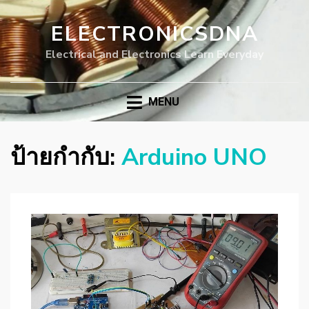
ELECTRONICSDNA
Electrical and Electronics Learn Everyday
MENU
ป้ายกำกับ:
Arduino UNO