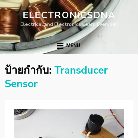
ELECTRONICSDNA
Electrical and Electronics Learn Everyday
MENU
ป้ายกำกับ:
Transducer
Sensor