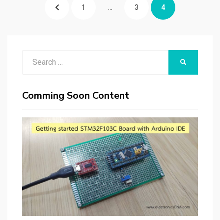
แนะแนว
PREVIOUS
PAGE
PAGE
PAGE
1
…
3
4
เรื่อง
PAGE
Search
SEARCH
for:
Comming Soon Content