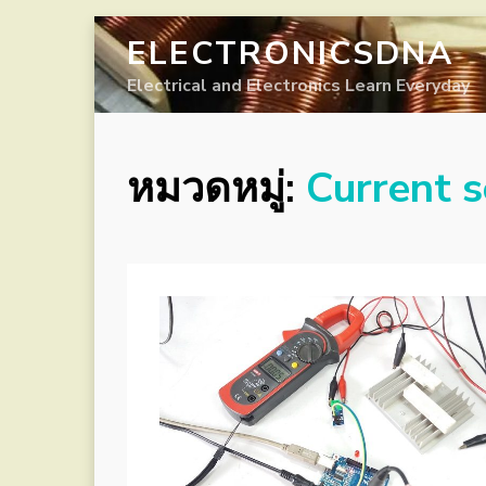
ELECTRONICSDNA
Electrical and Electronics Learn Everyday
หมวดหมู่:
Current 