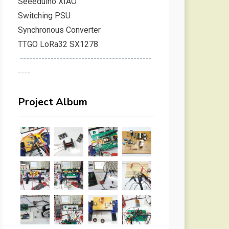
Seeeduino XIAO
Switching PSU
Synchronous Converter
TTGO LoRa32 SX1278
-------------------------------------------
----
Project Album