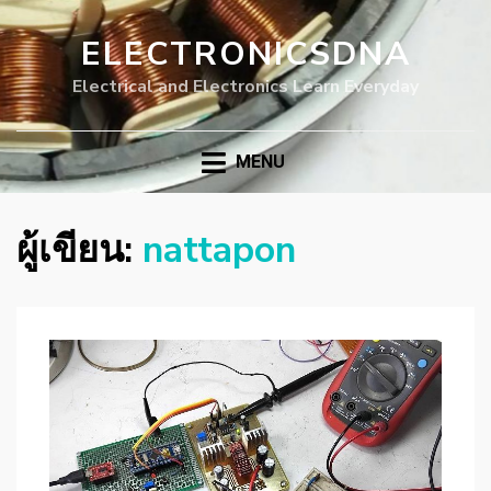
ELECTRONICSDNA
Electrical and Electronics Learn Everyday
MENU
ผู้เขียน:
nattapon