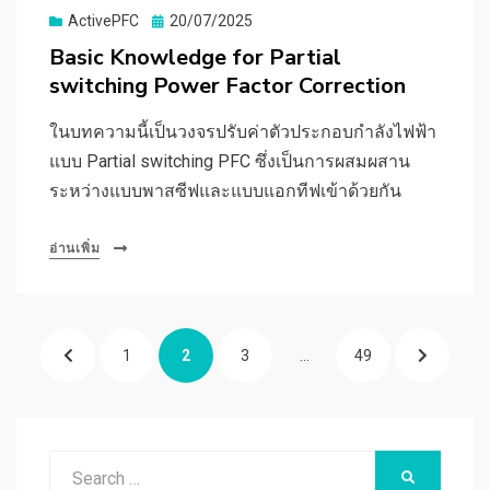
Posted
ActivePFC
20/07/2025
on
Basic Knowledge for Partial
switching Power Factor Correction
ในบทความนี้เป็นวงจรปรับค่าตัวประกอบกำลังไฟฟ้า
แบบ Partial switching PFC ซึ่งเป็นการผสมผสาน
ระหว่างแบบพาสซีฟและแบบแอกทีฟเข้าด้วยกัน
อ่านเพิ่ม
แนะแนว
PREVIOUS
PAGE
PAGE
PAGE
PAGE
NEXT
1
2
3
…
49
เรื่อง
PAGE
PAGE
Search
SEARCH